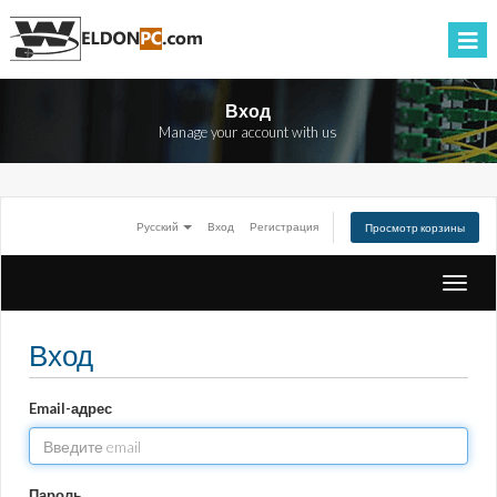
Вход
Manage your account with us
Русский
Вход
Регистрация
Просмотр корзины
Перек
навиг
Вход
Email-адрес
Пароль