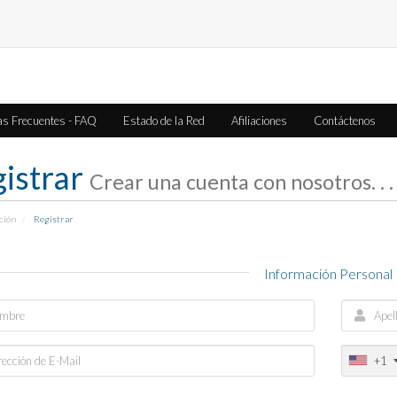
as Frecuentes - FAQ
Estado de la Red
Afiliaciones
Contáctenos
istrar
Crear una cuenta con nosotros. . .
ción
Registrar
Información Personal
+1