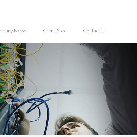
mpany News
Client Area
Contact Us