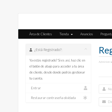
Área de Clientes
Tienda
Anuncios
Pregunt
Reg
¿Está Registrado?:
Ya estás registrado? Si es así, haz clic en
Administra
el botón de abajo para acceder a tu área
de cliente, desde donde podrás gestionar
tu cuenta.
Entrar
Restaurar contraseña olvidada