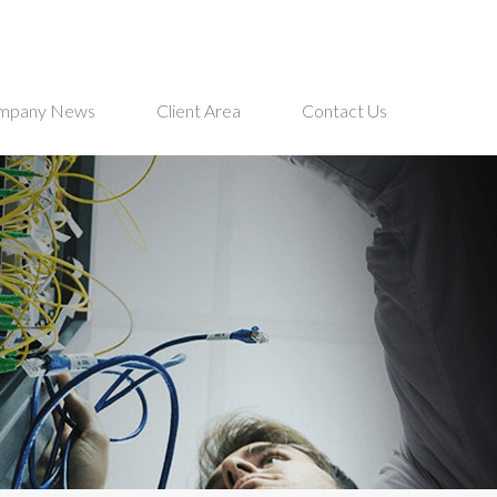
mpany News
Client Area
Contact Us